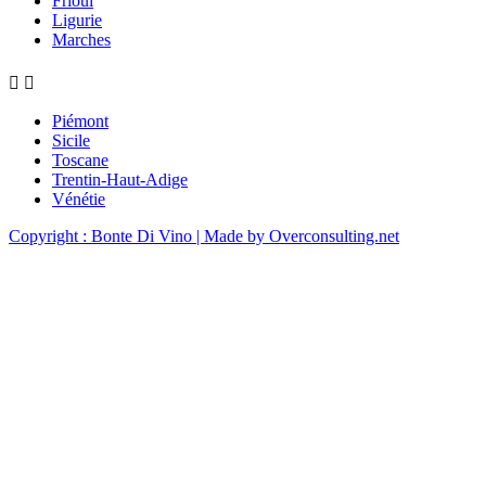
Frioul
Ligurie
Marches


Piémont
Sicile
Toscane
Trentin-Haut-Adige
Vénétie
Copyright : Bonte Di Vino
| Made by Overconsulting.net