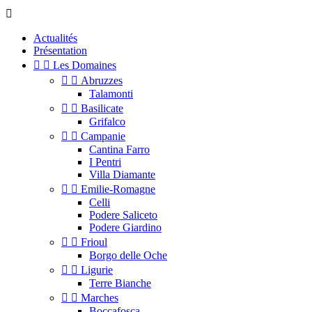

Actualités
Présentation


Les Domaines


Abruzzes
Talamonti


Basilicate
Grifalco


Campanie
Cantina Farro
I Pentri
Villa Diamante


Emilie-Romagne
Celli
Podere Saliceto
Podere Giardino


Frioul
Borgo delle Oche


Ligurie
Terre Bianche


Marches
Boccafosca