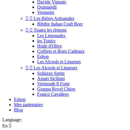
Davide Vignato
Quintarelli
Venturini


Les Bières Artisanales
Bibibir Italian Craft Beer


Toutes les régions
Les Limonades
les Tonics
Huile d'Olive
Coffrets et Bons Cadeaux
Eshop
Les Alcools et Liqueurs


Les Alcools et Liqueurs
Sollazzo Spritz
Amari Siciliani
Vermouth Il Forte
Grappa Revel Chion
Franco Cavallero
Eshop
Mes partenaires
Blog
Language:
En
