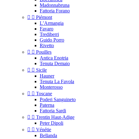
Madonnabruna
Fattoria Forano


Piémont
L’Armangia
Favaro
Trediberri
Guido Porro
Rivetto


Pouilles
Antica Enotria
Tenuta Demaio


Sicile
Hauner
Tenuta La Favola
Monterosso


Toscane
Poderi Sanguineto
Paterna
Fattoria Sardi


Trentin Haut-Adige
Peter Dipoli


Vénétie
Bellanda