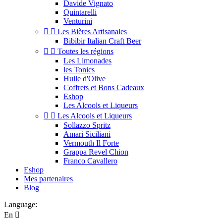
Davide Vignato
Quintarelli
Venturini


Les Bières Artisanales
Bibibir Italian Craft Beer


Toutes les régions
Les Limonades
les Tonics
Huile d'Olive
Coffrets et Bons Cadeaux
Eshop
Les Alcools et Liqueurs


Les Alcools et Liqueurs
Sollazzo Spritz
Amari Siciliani
Vermouth Il Forte
Grappa Revel Chion
Franco Cavallero
Eshop
Mes partenaires
Blog
Language:
En
