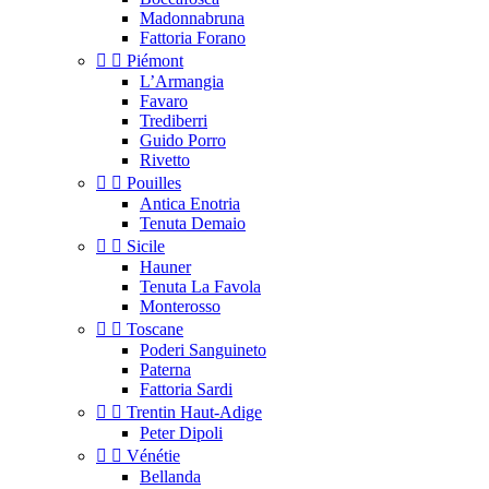
Madonnabruna
Fattoria Forano


Piémont
L’Armangia
Favaro
Trediberri
Guido Porro
Rivetto


Pouilles
Antica Enotria
Tenuta Demaio


Sicile
Hauner
Tenuta La Favola
Monterosso


Toscane
Poderi Sanguineto
Paterna
Fattoria Sardi


Trentin Haut-Adige
Peter Dipoli


Vénétie
Bellanda