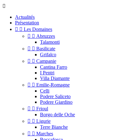

Actualités
Présentation


Les Domaines


Abruzzes
Talamonti


Basilicate
Grifalco


Campanie
Cantina Farro
I Pentri
Villa Diamante


Emilie-Romagne
Celli
Podere Saliceto
Podere Giardino


Frioul
Borgo delle Oche


Ligurie
Terre Bianche


Marches
Boccafosca