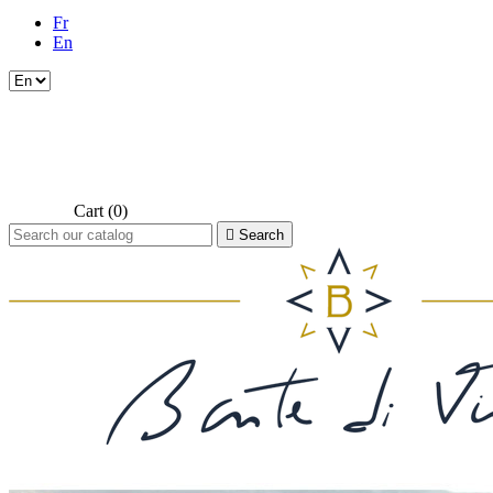
Fr
En
Cart
(0)

Search