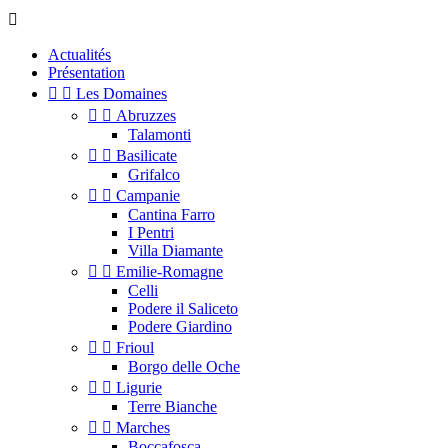

Actualités
Présentation


Les Domaines


Abruzzes
Talamonti


Basilicate
Grifalco


Campanie
Cantina Farro
I Pentri
Villa Diamante


Emilie-Romagne
Celli
Podere il Saliceto
Podere Giardino


Frioul
Borgo delle Oche


Ligurie
Terre Bianche


Marches
Boccafosca