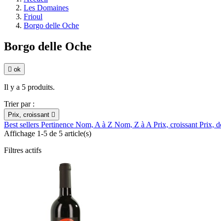
Les Domaines
Frioul
Borgo delle Oche
Borgo delle Oche

ok
Il y a 5 produits.
Trier par :
Prix, croissant

Best sellers
Pertinence
Nom, A à Z
Nom, Z à A
Prix, croissant
Prix, d
Affichage 1-5 de 5 article(s)
Filtres actifs