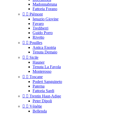
Madonnabruna
Fattoria Forano


Piémont
Ignazio Giovine
Favaro
Trediberri
Guido Porro
Rivetto


Pouilles
Antica Enotria
Tenuta Demaio


Sicile
Hauner
Tenuta La Favola
Monterosso


Toscane
Poderi Sanguineto
Paterna
Fattoria Sardi


Trentin Haut-Adige
Peter Dipoli


Vénétie
Bellenda