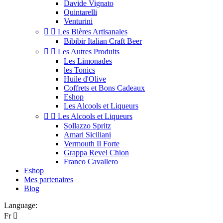
Davide Vignato
Quintarelli
Venturini


Les Bières Artisanales
Bibibir Italian Craft Beer


Les Autres Produits
Les Limonades
les Tonics
Huile d'Olive
Coffrets et Bons Cadeaux
Eshop
Les Alcools et Liqueurs


Les Alcools et Liqueurs
Sollazzo Spritz
Amari Siciliani
Vermouth Il Forte
Grappa Revel Chion
Franco Cavallero
Eshop
Mes partenaires
Blog
Language:
Fr
