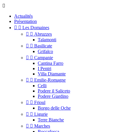

Actualités
Présentation


Les Domaines


Abruzzes
Talamonti


Basilicate
Grifalco


Campanie
Cantina Farro
I Pentri
Villa Diamante


Emilie-Romagne
Celli
Podere il Saliceto
Podere Giardino


Frioul
Borgo delle Oche


Ligurie
Terre Bianche


Marches
Boccafosca