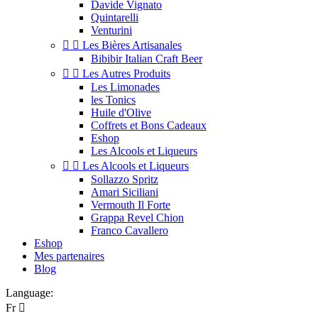
Davide Vignato
Quintarelli
Venturini


Les Bières Artisanales
Bibibir Italian Craft Beer


Les Autres Produits
Les Limonades
les Tonics
Huile d'Olive
Coffrets et Bons Cadeaux
Eshop
Les Alcools et Liqueurs


Les Alcools et Liqueurs
Sollazzo Spritz
Amari Siciliani
Vermouth Il Forte
Grappa Revel Chion
Franco Cavallero
Eshop
Mes partenaires
Blog
Language:
Fr
