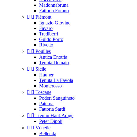
Madonnabruna
Fattoria Forano


Piémont
Ignazio Giovine
Favaro
Trediberri
Guido Porro
Rivetto


Pouilles
Antica Enotria
Tenuta Demaio


Sicile
Hauner
Tenuta La Favola
Monterosso


Toscane
Poderi Sanguineto
Paterna
Fattoria Sardi


Trentin Haut-Adige
Peter Dipoli


Vénétie
Bellenda