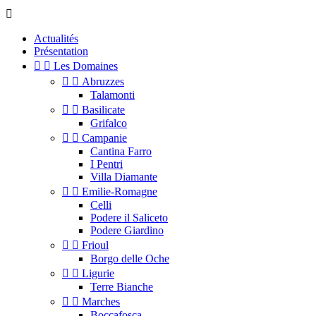

Actualités
Présentation


Les Domaines


Abruzzes
Talamonti


Basilicate
Grifalco


Campanie
Cantina Farro
I Pentri
Villa Diamante


Emilie-Romagne
Celli
Podere il Saliceto
Podere Giardino


Frioul
Borgo delle Oche


Ligurie
Terre Bianche


Marches
Boccafosca