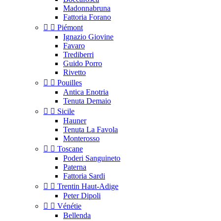
Madonnabruna
Fattoria Forano


Piémont
Ignazio Giovine
Favaro
Trediberri
Guido Porro
Rivetto


Pouilles
Antica Enotria
Tenuta Demaio


Sicile
Hauner
Tenuta La Favola
Monterosso


Toscane
Poderi Sanguineto
Paterna
Fattoria Sardi


Trentin Haut-Adige
Peter Dipoli


Vénétie
Bellenda