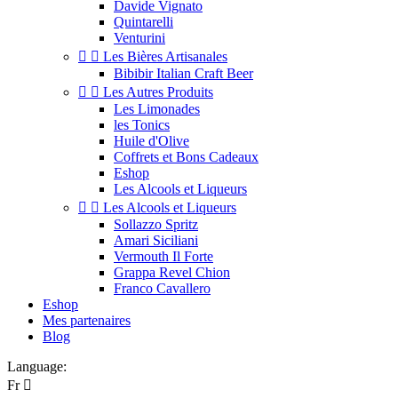
Davide Vignato
Quintarelli
Venturini


Les Bières Artisanales
Bibibir Italian Craft Beer


Les Autres Produits
Les Limonades
les Tonics
Huile d'Olive
Coffrets et Bons Cadeaux
Eshop
Les Alcools et Liqueurs


Les Alcools et Liqueurs
Sollazzo Spritz
Amari Siciliani
Vermouth Il Forte
Grappa Revel Chion
Franco Cavallero
Eshop
Mes partenaires
Blog
Language:
Fr
