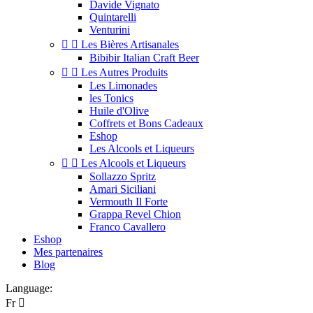
Davide Vignato
Quintarelli
Venturini


Les Bières Artisanales
Bibibir Italian Craft Beer


Les Autres Produits
Les Limonades
les Tonics
Huile d'Olive
Coffrets et Bons Cadeaux
Eshop
Les Alcools et Liqueurs


Les Alcools et Liqueurs
Sollazzo Spritz
Amari Siciliani
Vermouth Il Forte
Grappa Revel Chion
Franco Cavallero
Eshop
Mes partenaires
Blog
Language:
Fr
