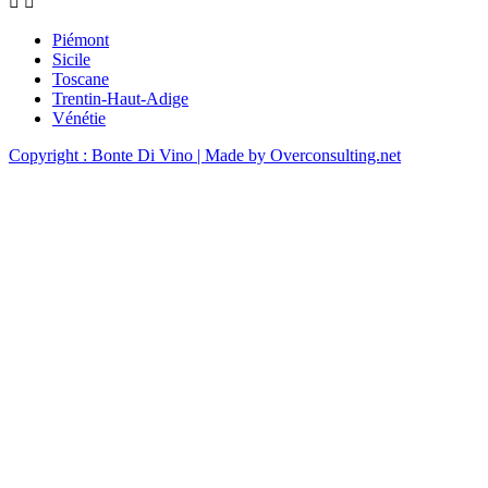


Piémont
Sicile
Toscane
Trentin-Haut-Adige
Vénétie
Copyright : Bonte Di Vino
| Made by Overconsulting.net