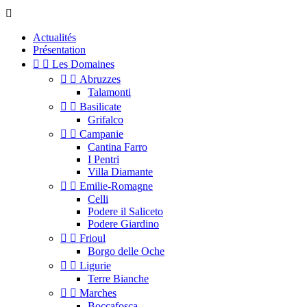

Actualités
Présentation


Les Domaines


Abruzzes
Talamonti


Basilicate
Grifalco


Campanie
Cantina Farro
I Pentri
Villa Diamante


Emilie-Romagne
Celli
Podere il Saliceto
Podere Giardino


Frioul
Borgo delle Oche


Ligurie
Terre Bianche


Marches
Boccafosca