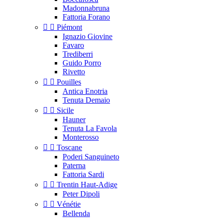
Madonnabruna
Fattoria Forano


Piémont
Ignazio Giovine
Favaro
Trediberri
Guido Porro
Rivetto


Pouilles
Antica Enotria
Tenuta Demaio


Sicile
Hauner
Tenuta La Favola
Monterosso


Toscane
Poderi Sanguineto
Paterna
Fattoria Sardi


Trentin Haut-Adige
Peter Dipoli


Vénétie
Bellenda