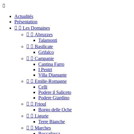

Actualités
Présentation


Les Domaines


Abruzzes
Talamonti


Basilicate
Grifalco


Campanie
Cantina Farro
I Pentri
Villa Diamante


Emilie-Romagne
Celli
Podere il Saliceto
Podere Giardino


Frioul
Borgo delle Oche


Ligurie
Terre Bianche


Marches
Boccafosca