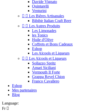
Davide Vignato
Quintarelli
Venturini


Les Bières Artisanales
Bibibir Italian Craft Beer


Les Autres Produits
Les Limonades
les Tonics
Huile d'Olive
Coffrets et Bons Cadeaux
Eshop
Les Alcools et Liqueurs


Les Alcools et Liqueurs
Sollazzo Spritz
Amari Siciliani
Vermouth Il Forte
Grappa Revel Chion
Franco Cavallero
Eshop
Mes partenaires
Blog
Language:
Fr
