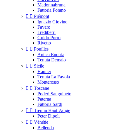
Madonnabruna
Fattoria Forano


Piémont
Ignazio Giovine
Favaro
Trediberri
Guido Porro
Rivetto


Pouilles
Antica Enotria
Tenuta Demaio


Sicile
Hauner
Tenuta La Favola
Monterosso


Toscane
Poderi Sanguineto
Paterna
Fattoria Sardi


Trentin Haut-Adige
Peter Dipoli


Vénétie
Bellenda