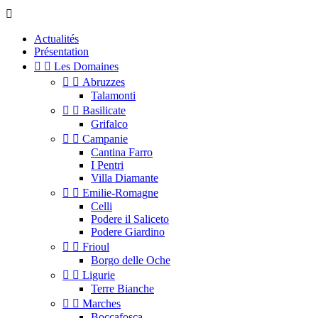

Actualités
Présentation


Les Domaines


Abruzzes
Talamonti


Basilicate
Grifalco


Campanie
Cantina Farro
I Pentri
Villa Diamante


Emilie-Romagne
Celli
Podere il Saliceto
Podere Giardino


Frioul
Borgo delle Oche


Ligurie
Terre Bianche


Marches
Boccafosca