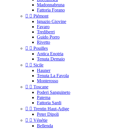
Madonnabruna
Fattoria Forano


Piémont
Ignazio Giovine
Favaro
Trediberri
Guido Porro
Rivetto


Pouilles
Antica Enotria
Tenuta Demaio


Sicile
Hauner
Tenuta La Favola
Monterosso


Toscane
Poderi Sanguineto
Paterna
Fattoria Sardi


Trentin Haut-Adige
Peter Dipoli


Vénétie
Bellenda