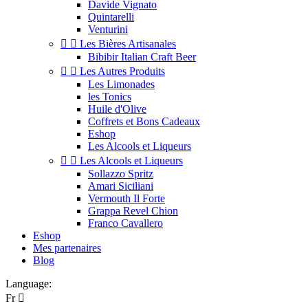
Davide Vignato
Quintarelli
Venturini


Les Bières Artisanales
Bibibir Italian Craft Beer


Les Autres Produits
Les Limonades
les Tonics
Huile d'Olive
Coffrets et Bons Cadeaux
Eshop
Les Alcools et Liqueurs


Les Alcools et Liqueurs
Sollazzo Spritz
Amari Siciliani
Vermouth Il Forte
Grappa Revel Chion
Franco Cavallero
Eshop
Mes partenaires
Blog
Language:
Fr
