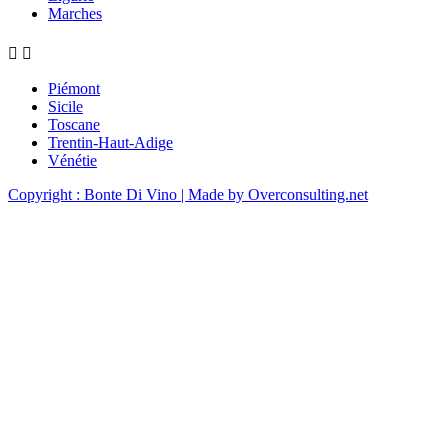
Marches


Piémont
Sicile
Toscane
Trentin-Haut-Adige
Vénétie
Copyright : Bonte Di Vino
| Made by Overconsulting.net